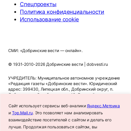
Спецпроекты
Политика конфиденциальности
Использование cookie
СМИ: «Добринские вести — онлайн».
© 1931-2010-2026 Добринские вести | dobvesti.ru
УЧРЕДИТЕЛЬ: Муниципальное автономное учреждение
«Редакция газеты «Добринские вести». Юридический
адрес: 399430, Липецкая обл., Добринский округ, п.
Добринка, ул. Октябрьская, д. 43. Главный редактор
Т.В. Шигина. Телефон редакции: 8 (47462) 2-12-07. E-mail
Сайт использует сервисы веб-аналики
Яндекс.Метрика
редакции: gazeta_dbr@mail.ru. Знак информационной
продукции: 16+. СМИ зарегистрировано Федеральной
и
Top.Mail.ru
. Это позволяет нам анализировать
службой по надзору в сфере связи, информационных
взаимодействие посетителей с сайтом и делать его
технологий и массовых коммуникаций.
лучше. Продолжая пользоваться сайтом, вы
Регистрационный номер: Эл № ФС77-88687 от 2