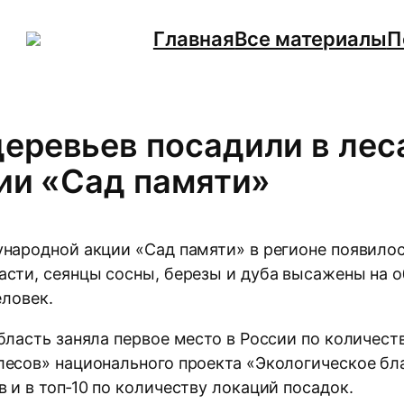
Главная
Все материалы
П
еревьев посадили в лес
ции «Сад памяти»
ународной акции «Сад памяти» в регионе появилос
сти, сеянцы сосны, березы и дуба высажены на о
еловек.
бласть заняла первое место в России по количест
есов» национального проекта «Экологическое бла
 и в топ‑10 по количеству локаций посадок.