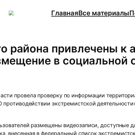
Главная
Все материалы
П
го района привлечены к
змещение в социальной 
асти провела проверку по информации территори
«О противодействии экстремистской деятельност
льзователей размещены видеозаписи, доступные д
а, внесенная в федеральный список экстремистс