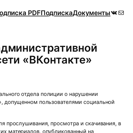
ВКонт
Поч
одписка PDF
Подписка
Документы
 административной
сети «ВКонтакте»
ального отдела полиции о нарушении
и», допущенном пользователями социальной
ля прослушивания, просмотра и скачивания, в
ких материалов, опубликованный на