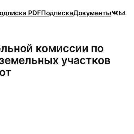
ВКонт
Поч
одписка PDF
Подписка
Документы
льной комиссии по
 земельных участков
от