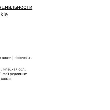
нциальности
kie
вести | dobvesti.ru
Липецкая обл.,
E-mail редакции:
 связи,