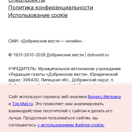
Политика конфиденциальности
Использование cookie
СМИ: «Добринские вести — онлайн».
© 1931-2010-2026 Добринские вести | dobvesti.ru
УЧРЕДИТЕЛЬ: Муниципальное автономное учреждение
«Редакция газеты «Добринские вести». Юридический
адрес: 399430, Липецкая обл., Добринский округ, п.
Добринка, ул. Октябрьская, д. 43. Главный редактор
Т.В. Шигина. Телефон редакции: 8 (47462) 2-12-07. E-mail
редакции: gazeta_dbr@mail.ru. Знак информационной
Сайт использует сервисы веб-аналики
Яндекс.Метрика
продукции: 16+. СМИ зарегистрировано Федеральной
и
Top.Mail.ru
. Это позволяет нам анализировать
службой по надзору в сфере связи, информационных
взаимодействие посетителей с сайтом и делать его
технологий и массовых коммуникаций.
лучше. Продолжая пользоваться сайтом, вы
Регистрационный номер: Эл № ФС77-88687 от 2
декабря 2024 года.
соглашаетесь
с использованием файлов cookie.