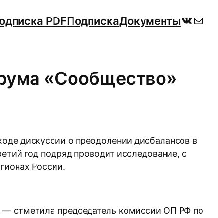
ВКонт
Поч
одписка PDF
Подписка
Документы
орума «Сообщество»
ходе дискуссии о преодолении дисбалансов в
ретий год подряд проводит исследование, с
гионах России.
, — отметила председатель комиссии ОП РФ по