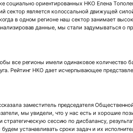
е социально ориентированных НКО Елена Тополев
кий сектор является колоссальной движущей сило
когда в одном регионе наш сектор занимает высок
нализировав данные, мы стали задумываться о при
тобы все регионы имели одинаковое количество ба
уга. Рейтинг НКО дает исчерпывающее представле
ссказала заместитель председателя Общественно
атели, мы увидели, что у нас есть и хорошие поз
и стратегическую сессию по дисбалансу, результ
будем устанавливать сроки задач и их исполните