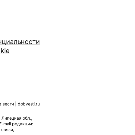
нциальности
kie
вести | dobvesti.ru
Липецкая обл.,
E-mail редакции:
 связи,