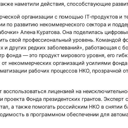
 также наметили действия, способствующие разви
рческой организации с помощью IT-продуктов и т
сии по развитию некоммерческого сектора и подд
абочки» Алена Куратова. Она поделилась цифров
ть свой профессиональный уровень. Командой фо
х и других редких заболеваний», работающая с б
тр фонда — это продукт мирового уровня, его гибк
 от некоммерческих организаций усилиями фонда
оматизации рабочих процессов НКО, прозрачной о
 воспользоваться лицензией на неисключительное
и проекта Фонда президентских грантов. Эксперт с
ал, а также помогать российским НКО в снятии ба
одимость в программном обеспечении для автома