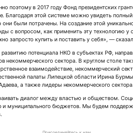
нно поэтому в 2017 году Фонд президентских грант
е. Благодаря этой системе можно увидеть полный
то они были потрачены. На создание этой уникальн
онды с вопросом, как применить эту технологию у
но запросто купить и поставить у себя», — сказал
 развитию потенциала НКО в субъектах РФ, напра
ов некоммерческого сектора. В круглом столе та
арственное взаимодействие, некоммерческий сек
ественной палаты Липецкой области Ирина Бурмы
даева, а также лидеры некоммерческого сектора
аивать диалог между властью и обществом. Соц
го и муниципального бюджетов. Мы будем поддержи
.
Присоединяйтесь к нам