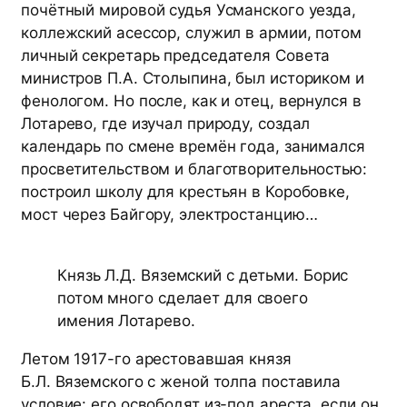
почётный мировой судья Усманского уезда,
коллежский асессор, служил в армии, потом
личный секретарь председателя Совета
министров П.А. Столыпина, был историком и
фенологом. Но после, как и отец, вернулся в
Лотарево, где изучал природу, создал
календарь по смене времён года, занимался
просветительством и благотворительностью:
построил школу для крестьян в Коробовке,
мост через Байгору, электростанцию…
Князь Л.Д. Вяземский с детьми. Борис
потом много сделает для своего
имения Лотарево.
Летом 1917-го арестовавшая князя
Б.Л. Вяземского с женой толпа поставила
условие: его освободят из-под ареста, если он