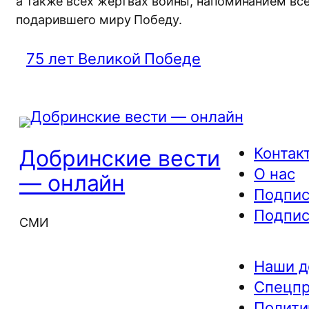
а также всех жертвах войны, напоминанием вс
подарившего миру Победу.
75 лет Великой Победе
Контак
Добринские вести
О нас
— онлайн
Подпис
Подпис
СМИ
Наши д
Спецп
Полити