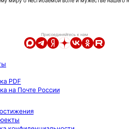
ему миру о несгибаемой воле и мужестве нашего н
Присоединяйтесь к нам
ты
ка PDF
ка на Почте России
остижения
роекты
ка конфиденциальности