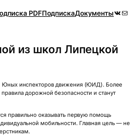
ВКонт
Поч
одписка PDF
Подписка
Документы
ой из школ Липецкой
а Юных инспекторов движения (ЮИД). Более
 правила дорожной безопасности и станут
атся правильно оказывать первую помощь
дивидуальной мобильности. Главная цель — не
верстникам.