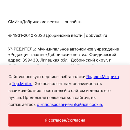
СМИ: «Добринские вести — онлайн».
© 1931-2010-2026 Добринские вести | dobvesti.ru
УЧРЕДИТЕЛЬ: Муниципальное автономное учреждение
«Редакция газеты «Добринские вести». Юридический
адрес: 399430, Липецкая обл., Добринский округ, п.
Добринка, ул. Октябрьская, д. 43. Главный редактор
Т.В. Шигина. Телефон редакции: 8 (47462) 2-12-07. E-mail
Сайт использует сервисы веб-аналики
Яндекс.Метрика
редакции: gazeta_dbr@mail.ru. Знак информационной
продукции: 16+. СМИ зарегистрировано Федеральной
и
Top.Mail.ru
. Это позволяет нам анализировать
службой по надзору в сфере связи, информационных
взаимодействие посетителей с сайтом и делать его
технологий и массовых коммуникаций.
лучше. Продолжая пользоваться сайтом, вы
Регистрационный номер: Эл № ФС77-88687 от 2
декабря 2024 года.
соглашаетесь
с использованием файлов cookie.
Я согласен/согласна