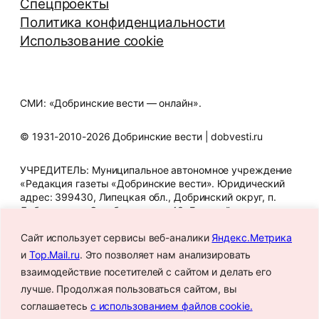
Спецпроекты
Политика конфиденциальности
Использование cookie
СМИ: «Добринские вести — онлайн».
© 1931-2010-2026 Добринские вести | dobvesti.ru
УЧРЕДИТЕЛЬ: Муниципальное автономное учреждение
«Редакция газеты «Добринские вести». Юридический
адрес: 399430, Липецкая обл., Добринский округ, п.
Добринка, ул. Октябрьская, д. 43. Главный редактор
Т.В. Шигина. Телефон редакции: 8 (47462) 2-12-07. E-mail
Сайт использует сервисы веб-аналики
Яндекс.Метрика
редакции: gazeta_dbr@mail.ru. Знак информационной
продукции: 16+. СМИ зарегистрировано Федеральной
и
Top.Mail.ru
. Это позволяет нам анализировать
службой по надзору в сфере связи, информационных
взаимодействие посетителей с сайтом и делать его
технологий и массовых коммуникаций.
лучше. Продолжая пользоваться сайтом, вы
Регистрационный номер: Эл № ФС77-88687 от 2
декабря 2024 года.
соглашаетесь
с использованием файлов cookie.