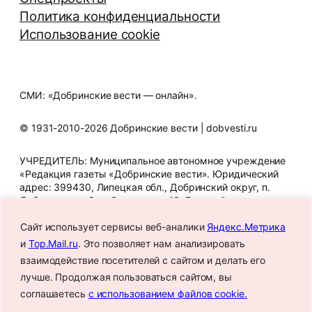
Политика конфиденциальности
Использование cookie
СМИ: «Добринские вести — онлайн».
© 1931-2010-2026 Добринские вести | dobvesti.ru
УЧРЕДИТЕЛЬ: Муниципальное автономное учреждение
«Редакция газеты «Добринские вести». Юридический
адрес: 399430, Липецкая обл., Добринский округ, п.
Добринка, ул. Октябрьская, д. 43. Главный редактор
Т.В. Шигина. Телефон редакции: 8 (47462) 2-12-07. E-mail
редакции: gazeta_dbr@mail.ru. Знак информационной
Сайт использует сервисы веб-аналики
Яндекс.Метрика
продукции: 16+. СМИ зарегистрировано Федеральной
и
Top.Mail.ru
. Это позволяет нам анализировать
службой по надзору в сфере связи, информационных
взаимодействие посетителей с сайтом и делать его
технологий и массовых коммуникаций.
лучше. Продолжая пользоваться сайтом, вы
Регистрационный номер: Эл № ФС77-88687 от 2
декабря 2024 года.
соглашаетесь
с использованием файлов cookie.