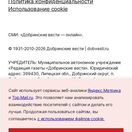
Политика конфиденциальности
Использование cookie
СМИ: «Добринские вести — онлайн».
© 1931-2010-2026 Добринские вести | dobvesti.ru
УЧРЕДИТЕЛЬ: Муниципальное автономное учреждение
«Редакция газеты «Добринские вести». Юридический
адрес: 399430, Липецкая обл., Добринский округ, п.
Добринка, ул. Октябрьская, д. 43. Главный редактор
Т.В. Шигина. Телефон редакции: 8 (47462) 2-12-07. E-mail
Сайт использует сервисы веб-аналики
Яндекс.Метрика
редакции: gazeta_dbr@mail.ru. Знак информационной
продукции: 16+. СМИ зарегистрировано Федеральной
и
Top.Mail.ru
. Это позволяет нам анализировать
службой по надзору в сфере связи, информационных
взаимодействие посетителей с сайтом и делать его
технологий и массовых коммуникаций.
лучше. Продолжая пользоваться сайтом, вы
Регистрационный номер: Эл № ФС77-88687 от 2
декабря 2024 года.
соглашаетесь
с использованием файлов cookie.