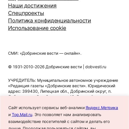
Наши достижения
Спецпроекты
Политика конфиденциальности
Использование cookie
СМИ: «Добринские вести — онлайн».
© 1931-2010-2026 Добринские вести | dobvesti.ru
УЧРЕДИТЕЛЬ: Муниципальное автономное учреждение
«Редакция газеты «Добринские вести». Юридический
адрес: 399430, Липецкая обл., Добринский округ, п.
Добринка, ул. Октябрьская, д. 43. Главный редактор
Т.В. Шигина. Телефон редакции: 8 (47462) 2-12-07. E-mail
редакции: gazeta_dbr@mail.ru. Знак информационной
Сайт использует сервисы веб-аналики
Яндекс.Метрика
продукции: 16+. СМИ зарегистрировано Федеральной
и
Top.Mail.ru
. Это позволяет нам анализировать
службой по надзору в сфере связи, информационных
взаимодействие посетителей с сайтом и делать его
технологий и массовых коммуникаций.
лучше. Продолжая пользоваться сайтом, вы