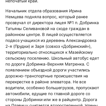
непочатый край.
Начальник отдела образования Ирина
Немцева подняла вопрос, который ранее
прозвучал от директора лицея №1 п. Добринка
Татьяны Селивановой на сходе граждан в
районном центре. В лицей осуществляется
подвоз учащихся из деревень Александровка
2-я (Прудки) и Заря (совхоз «Добринский»),
территориально относящихся к Мазейскому
сельскому поселению. Школьный автобус едет
по дороге Добринка-Верхняя Матренка. С
появлением объездной дороги участились
дорожно-транспортные происшествия на
перекрестке в районе элеватора. Не все
водители, особенно большегрузов, пропускают
автомобили, едущие по главной дороге со
стороны Добринки или же в райцентр. Дорога
на Плавицу считается второстепенной. Члены