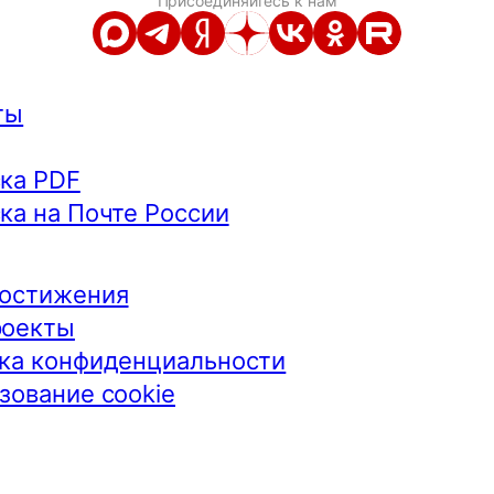
Присоединяйтесь к нам
ты
ка PDF
ка на Почте России
остижения
роекты
ка конфиденциальности
зование cookie