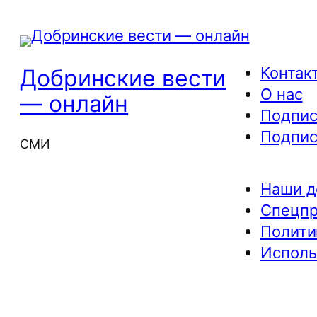
Контак
Добринские вести
О нас
— онлайн
Подпис
Подпис
СМИ
Наши д
Спецп
Полити
Исполь