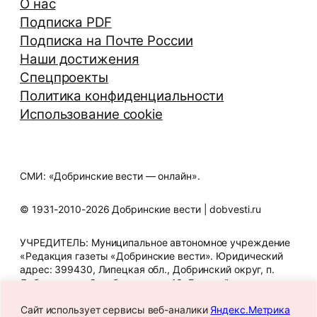
О нас
Подписка PDF
Подписка на Почте России
Наши достижения
Спецпроекты
Политика конфиденциальности
Использование cookie
СМИ: «Добринские вести — онлайн».
© 1931-2010-2026 Добринские вести | dobvesti.ru
УЧРЕДИТЕЛЬ: Муниципальное автономное учреждение
«Редакция газеты «Добринские вести». Юридический
адрес: 399430, Липецкая обл., Добринский округ, п.
Добринка, ул. Октябрьская, д. 43. Главный редактор
Т.В. Шигина. Телефон редакции: 8 (47462) 2-12-07. E-mail
редакции: gazeta_dbr@mail.ru. Знак информационной
Сайт использует сервисы веб-аналики
Яндекс.Метрика