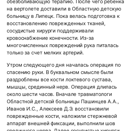
обезболивающую терапию. После чего ребенка
на вертолете доставили в Областную детскую
больницу в Липецк. Пока велась подготовка к
восстановлению поврежденных тканей,
сосудистые хирурги поддерживали
кровоснабжение конечности. Из-за
многочисленных повреждений рука питалась
только за счет мелких артерий.
Утром следующего дня началась операция по
спасению руки. В буквальном смысле были
раздроблены все кости локтевого сустава,
мышцы, срединный нерв. Операция длилась
около шести часов. Вначале травматологи
Областной детской больницы Пашинцев А.А.,
Иванов И.С., Алексеев Д.Э. восстановили
поврежденные кости, наложили стержневой
аппарат внешней фиксации, выполнили шов
срединного нерва. Далее сосудистые хирурги