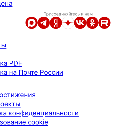
цена
Присоединяйтесь к нам
ты
ка PDF
ка на Почте России
остижения
роекты
ка конфиденциальности
зование cookie