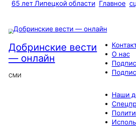
65 лет Липецкой области
Главное
с
Контак
Добринские вести
О нас
— онлайн
Подпис
Подпис
СМИ
Наши д
Спецп
Полити
Исполь