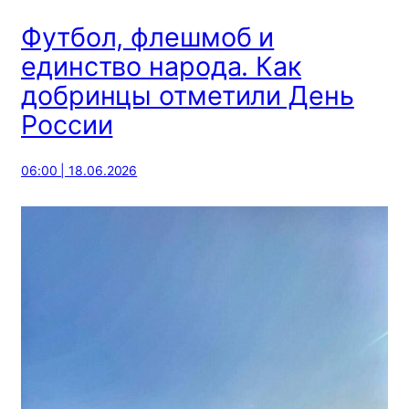
Футбол, флешмоб и
единство народа. Как
добринцы отметили День
России
06:00 | 18.06.2026